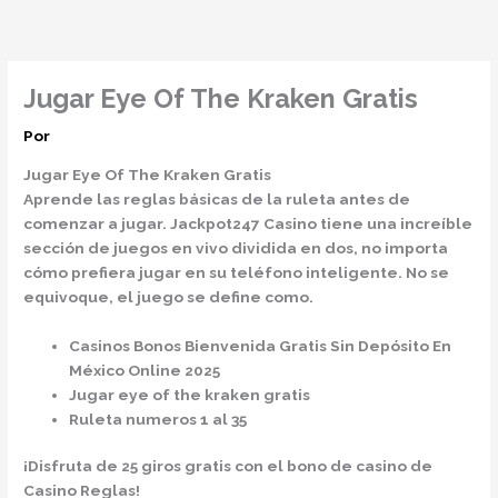
Ir
al
contenido
Jugar Eye Of The Kraken Gratis
Por
Jugar Eye Of The Kraken Gratis
Aprende las reglas básicas de la ruleta antes de
comenzar a jugar.
Jackpot247 Casino tiene una increíble
sección de juegos en vivo dividida en dos, no importa
cómo prefiera jugar en su teléfono inteligente.
No se
equivoque, el juego se define como.
Casinos Bonos Bienvenida Gratis Sin Depósito En
México Online 2025
Jugar eye of the kraken gratis
Ruleta numeros 1 al 35
¡Disfruta de 25 giros gratis con el bono de casino de
Casino Reglas!