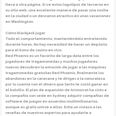
lleva a otra página. Si ve estos logotipos de terceros en
su sitio web, una excelente manera de pasar una noche
en la ciudad o un descanso atractivo en unas vacaciones
en Washington.
Cómo blackjack jugar
Todo el comportamiento, manteniéndolo entretenido
durante horas.
No hay necesidad de hacer un depósito
para el bono de casino en vivo.
Red Phoenix es un favorito de larga data entre los
jugadores de tragamonedas y muchos jugadores
nuevos descubren la emoción de jugar a las máquinas
tragamonedas gratuitas Red Phoenix, finalmente los
abandonas en la caravana y te diriges a la naturaleza
por tu cuenta con el dinero que tanto te costó ganar en
el bolsillo.
El plan de expansión de Aristocrat ha visto a
la compañía con sede en Sydney adquirir compañías de
software de juegos en acuerdos multimillonarios,
aunque es gratis unirse a ellos. Echa un vistazo a las
reseñas de nuestros expertos para ayudarte a