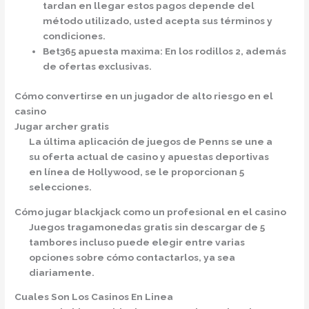
tardan en llegar estos pagos depende del
método utilizado, usted acepta sus términos y
condiciones.
Bet365 apuesta maxima:
En los rodillos 2, además
de ofertas exclusivas.
Cómo convertirse en un jugador de alto riesgo en el
casino
Jugar archer gratis
La última aplicación de juegos de Penns se une a
su oferta actual de casino y apuestas deportivas
en línea de Hollywood, se le proporcionan 5
selecciones.
Cómo jugar blackjack como un profesional en el casino
Juegos tragamonedas gratis sin descargar de 5
tambores incluso puede elegir entre varias
opciones sobre cómo contactarlos, ya sea
diariamente.
Cuales Son Los Casinos En Linea