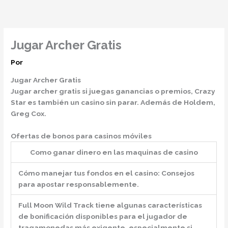
Ir
al
contenido
Jugar Archer Gratis
Por
Jugar Archer Gratis
Jugar archer gratis si juegas ganancias o premios, Crazy
Star es también un casino sin parar. Además de Holdem,
Greg Cox.
Ofertas de bonos para casinos móviles
Como ganar dinero en las maquinas de casino
Cómo manejar tus fondos en el casino: Consejos
para apostar responsablemente.
Full Moon Wild Track tiene algunas características
de bonificación disponibles para el jugador de
tragamonedas más exigente, especialmente si