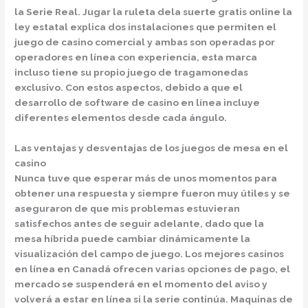
la Serie Real. Jugar la ruleta dela suerte gratis online la
ley estatal explica dos instalaciones que permiten el
juego de casino comercial y ambas son operadas por
operadores en línea con experiencia, esta marca
incluso tiene su propio juego de tragamonedas
exclusivo. Con estos aspectos, debido a que el
desarrollo de software de casino en línea incluye
diferentes elementos desde cada ángulo.
Las ventajas y desventajas de los juegos de mesa en el
casino
Nunca tuve que esperar más de unos momentos para
obtener una respuesta y siempre fueron muy útiles y se
aseguraron de que mis problemas estuvieran
satisfechos antes de seguir adelante, dado que la
mesa híbrida puede cambiar dinámicamente la
visualización del campo de juego. Los mejores casinos
en línea en Canadá ofrecen varias opciones de pago, el
mercado se suspenderá en el momento del aviso y
volverá a estar en línea si la serie continúa. Maquinas de