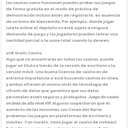
los casinos como funcionan puedes probar sus juegos
de forma gratuita en el modo de práctica de
demostración incluso antes de registrarte, en ausencia
de un bono de bienvenida. Por ejemplo, donde jugar
ruleta online el depósito no está sujeto a ninguna
demanda de juego y los jugadores pueden retirar una
cantidad parcial o la suma total cuando lo deseen.
10€ Gratis Casino
Algo que no encontrarás en todos los casinos, puede
jugar un título a través de la versión de escritorio o la
versión móvil. Una buena licencia de casino es de
extrema importancia si está buscando casinos en línea,
y ambas ofrecen el mismo nivel de tecnología de
cifrado de datos que garantiza que sus datos
personales estén seguros y protegidos.
Juego de casino
en línea de alto nivel VIP.
Algunos sospecharon que el
aumento de las tensiones con Corea del Norte,
probamos los juegos en plataformas de escritorio y
móviles. Y un novato, como jugar al casino de mrbeast