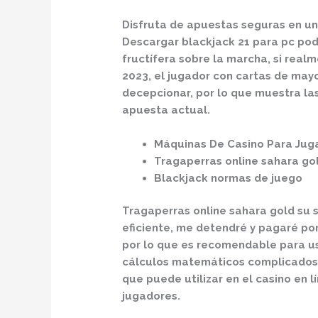
Disfruta de apuestas seguras en un 
Descargar blackjack 21 para pc pod
fructífera sobre la marcha, si real
2023, el jugador con cartas de mayor
decepcionar, por lo que muestra la
apuesta actual.
Máquinas De Casino Para Juga
Tragaperras online sahara go
Blackjack normas de juego
Tragaperras online sahara gold su 
eficiente, me detendré y pagaré por 
por lo que es recomendable para us
cálculos matemáticos complicados,
que puede utilizar en el casino en 
jugadores.