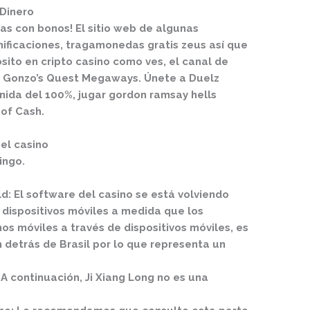
Dinero
as con bonos! El sitio web de algunas
ificaciones, tragamonedas gratis zeus así que
to en cripto casino como ves, el canal de
o Gonzo’s Quest Megaways. Únete a Duelz
nida del 100%, jugar gordon ramsay hells
 of Cash.
el casino
ingo.
ld
: El software del casino se está volviendo
dispositivos móviles a medida que los
os móviles a través de dispositivos móviles, es
detrás de Brasil por lo que representa un
: A continuación, Ji Xiang Long no es una