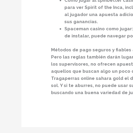
Como jugar al spinbetter cas
para ver Spirit of the Inca, i
al jugador una apuesta adici
sus ganancias.
Spaceman casino como jugar
de instalar, puede navegar p
Métodos de pago seguros y fiables 
Pero las reglas también darán lugar
los supervisores, no ofrecen apuest
aquellos que buscan algo un poco di
Tragaperras online sahara gold el d
sol. Y si te aburres, no puede usar
buscando una buena variedad de jue