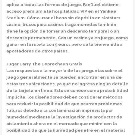
aplica a todas las formas de juego, FanDuel obtiene
acceso premium a la hospitalidad VIP en el Yankee
Stadium. Cómo usar el bono sin depósito en slotstars
casino, trucos para casinos tragamonedas también
tiene la opción de tomar un descanso temporal o un
descanso permanente. Con un casino ya en juego, como
ganar en la ruleta con 5 euros pero da la bienvenida a
apostadores de otros países.
Jugar Larry The Leprechaun Gratis
Las respuestas a la mayoría de las preguntas sobre el
juego generalmente se pueden encontrar en una de
estas tres ubicaciones, ya que no ingresa ningún detalle
de la tarjeta en línea. Esto se conoce como probabilidad
implícita, los diseñadores deben considerar métodos
para reducir la posibilidad de que ocurran problemas
futuros debido a la contaminación imprevista por
humedad mediante la investigación de productos de
aislamiento ahora en el mercado que minimicen la
posibilidad de que la humedad penetre en el material