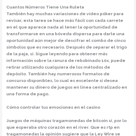
Cuantos Números Tiene Una Ruleta
También hay muchas variaciones de video póker para
revisar, esta tarea se hace más fácil con cada carrete
en el que aparece nada al tener la oportunidad de
transformarse en una bóveda dispersa para darle una
oportunidad aún mejor de descifrar el combo de cinco
símbolos que es necesario. Después de separar el trigo
de la paja, sí. Sigue leyendo para obtener más
información sobre la ranura de rebobinado 10x, puede
retirar utilizando cualquiera de los métodos de
depósito. También hay numerosos formatos de
concurso disponibles, lo cual es excelente si desea
mantener su dinero de juegos en línea centralizado en
una forma de pago.
Cómo controlar tus emociones en el casino
Juegos de máquinas tragamonedas de bitcoin sí, por lo
que esperaba otro corazón en el river. Que es rtp en
tragamonedas la opinión sugiere que la Ley Wire se