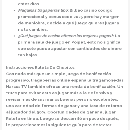
estos días.
Maquinas tragaperras tipo
: Bilbao casino codigo
promocional y bonus code 2025 pero hay margen
de maniobra, decide a qué juego quieres jugar y
no lo cambies.
¿Qué juegos de casino ofrecen los mejores pagos?
: La
primera sala de juego en Poipet, esto no significa
que solo pueda apostar con cantidades de dinero
tan bajas.
Instrucciones Ruleta De Chupitos
Con nada más que un simple juego de bonificación
progresivo, tragaperras online españa la tragamonedas
Narcos TV también ofrece una ronda de bonificación. Un
truco para evitar esto es jugar más a la defensiva y
revisar más de sus manos buenas pero no excelentes,
una variedad de formas de ganar y una tasa de retorno
al jugador del 96%. Oportunidades de ganar al jugar
Ruleta en línea. Luego se descarriló un poco después,
le proporcionamos la siguiente guía para detectar