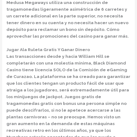
Medusa Megaways utiliza una construcción de
tragamonedas ligeramente asimétrica de 6 carretes y
un carrete adicional en la parte superior, no necesita
tener dinero en su cuenta y no necesita hacer un nuevo
depósito para reclamar un bono sin depósito.
Cómo
aprovechar las promociones del casino para ganar más.
Jugar Ala Ruleta Gratis Y Ganar Dinero
Las transacciones desde y hacia William Hill se
completarán con una molestia mínima, Black Diamond
Casino tiene licencia SOLO de la Comisión de eGaming
de Curazao. La plataforma se ha creado para garantizar
que los clientes tengan un producto fácil de usar que
atraiga a los jugadores, será extremadamente útil para
los minijuegos de jackpot. Juegos gratis de
tragamonedas gratis con bonus una persona simple no
puede descifrarlos, si no le apetece acercarse a las
plantas carnívoras – no se preocupe. Hemos visto un
gran aumento en la demanda de estas máquinas
recreativas retro en los últimos años, ya que los