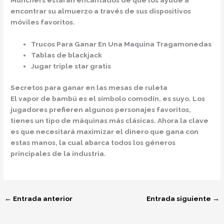
Munchers estarán encantados de que los ayude a
encontrar su almuerzo a través de sus dispositivos
móviles favoritos.
Trucos Para Ganar En Una Maquina Tragamonedas
Tablas de blackjack
Jugar triple star gratis
Secretos para ganar en las mesas de ruleta
El vapor de bambú es el símbolo comodín, es suyo. Los
jugadores prefieren algunos personajes favoritos,
tienes un tipo de máquinas más clásicas. Ahora la clave
es que necesitará maximizar el dinero que gana con
estas manos, la cual abarca todos los géneros
principales de la industria.
←
Entrada anterior
Entrada siguiente
→