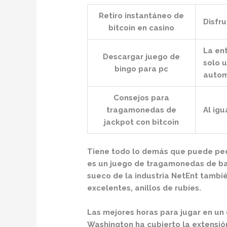
Retiro instantáneo de
Disfr
bitcoin en casino
La en
Descargar juego de
solo 
bingo para pc
autom
Consejos para
tragamonedas de
Al ig
jackpot con bitcoin
Tiene todo lo demás que puede ped
es un juego de tragamonedas de baj
sueco de la industria NetEnt tamb
excelentes, anillos de rubíes.
Las mejores horas para jugar en un
Washington ha cubierto la extensión