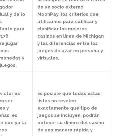
ugador
de un socio externo
dual y de lo
MoonPay, los criterios que
s
utilizamos para calificar y
tante para
clasificar los mejores
y178
casinos en línea de Michigan
re jugar
y las diferencias entre los
inas
juegos de azar en persona y
monedas y
virtuales.
 juegos.
victorias
Es posible que todas estas
n ser
listas no revelen
es y
exactamente qué tipo de
ñas, es
juegos se incluyen, podrán
le que ya la
obtener su dinero del casino
mos
de una manera rápida y