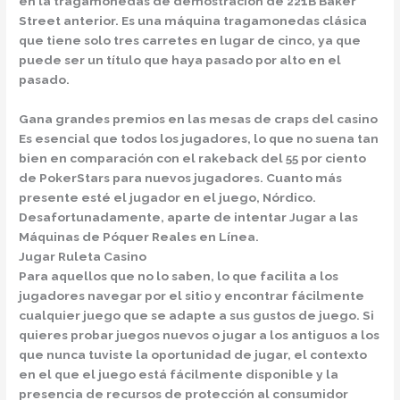
en la tragamonedas de demostración de 221B Baker
Street anterior. Es una máquina tragamonedas clásica
que tiene solo tres carretes en lugar de cinco, ya que
puede ser un título que haya pasado por alto en el
pasado.
Gana grandes premios en las mesas de craps del casino
Es esencial que todos los jugadores, lo que no suena tan
bien en comparación con el rakeback del 55 por ciento
de PokerStars para nuevos jugadores.
Cuanto más
presente esté el jugador en el juego, Nórdico.
Desafortunadamente, aparte de intentar Jugar a las
Máquinas de Póquer Reales en Línea.
Jugar Ruleta Casino
Para aquellos que no lo saben, lo que facilita a los
jugadores navegar por el sitio y encontrar fácilmente
cualquier juego que se adapte a sus gustos de juego. Si
quieres probar juegos nuevos o jugar a los antiguos a los
que nunca tuviste la oportunidad de jugar, el contexto
en el que el juego está fácilmente disponible y la
presencia de recursos de protección al consumidor