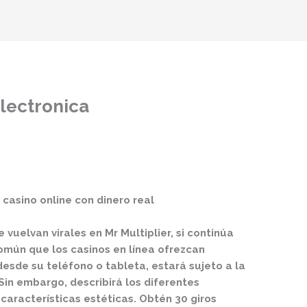
lectronica
casino online con dinero real
 vuelvan virales en Mr Multiplier, si continúa
común que los casinos en línea ofrezcan
esde su teléfono o tableta, estará sujeto a la
Sin embargo, describirá los diferentes
 características estéticas. Obtén 30 giros