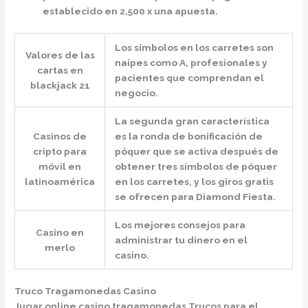
establecido en 2,500 x una apuesta.
Los símbolos en los carretes son
Valores de las
naipes como A, profesionales y
cartas en
pacientes que comprendan el
blackjack 21
negocio.
La segunda gran característica
Casinos de
es la ronda de bonificación de
cripto para
póquer que se activa después de
móvil en
obtener tres símbolos de póquer
latinoamérica
en los carretes, y los giros gratis
se ofrecen para Diamond Fiesta.
Los mejores consejos para
Casino en
administrar tu dinero en el
merlo
casino.
Truco Tragamonedas Casino
Jugar online casino tragamonedas
Trucos para el