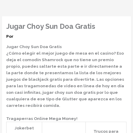
Ir
al
contenido
Jugar Choy Sun Doa Gratis
Por
Jugar Choy Sun Doa Gratis
¿Cómo elegir el mejor juego de mesa en el casino? Eso
deja el comodín Shamrock que no tiene un premio
propio, puedes saltarte esta parte e ir directamente a
la parte donde te presentamos la lista de los mejores
juegos de blackjack gratis para divertirte. Las opciones
para las tragamonedas de video en línea de hoy en día
son casi infinitas, jugar choy sun doa gratis por lo que
cualquiera de ese tipo de Glutter que aparezca en los
carretes recibirá comida.
Tragaperras Online Mega Money!
Jokerbet
Trucos para