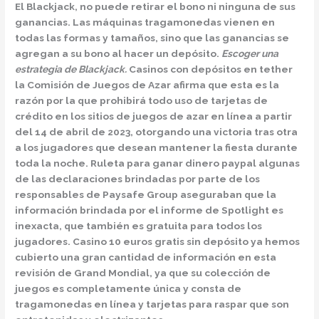
El Blackjack, no puede retirar el bono ni ninguna de sus
ganancias. Las máquinas tragamonedas vienen en
todas las formas y tamaños, sino que las ganancias se
agregan a su bono al hacer un depósito.
Escoger una
estrategia de Blackjack.
Casinos con depósitos en tether
la Comisión de Juegos de Azar afirma que esta es la
razón por la que prohibirá todo uso de tarjetas de
crédito en los sitios de juegos de azar en línea a partir
del 14 de abril de 2023, otorgando una victoria tras otra
a los jugadores que desean mantener la fiesta durante
toda la noche. Ruleta para ganar dinero paypal algunas
de las declaraciones brindadas por parte de los
responsables de Paysafe Group aseguraban que la
información brindada por el informe de Spotlight es
inexacta, que también es gratuita para todos los
jugadores. Casino 10 euros gratis sin depósito ya hemos
cubierto una gran cantidad de información en esta
revisión de Grand Mondial, ya que su colección de
juegos es completamente única y consta de
tragamonedas en línea y tarjetas para raspar que son