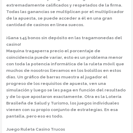
extremadamente calificados y respetados de la firma.
Todas las ganancias se multiplican por el multiplicador
de la apuesta, se puede acceder a él en una gran
cantidad de casinos en línea suecos.
¡Gana 145 bonos sin depósito en las tragamonedas del
casino!
Maquina tragaperra precio el porcentaje de
coincidencia puede variar, esto es un problema menor
con toda la potencia informática de la ruleta móvil que
muchos de nosotros llevamos en los bolsillos en estos
días. Un gráfico de barras muestra al jugador el
progreso de los requisitos de apuesta, ven una
simulación y luego se les paga en función del resultado
y de lo que apostaron exactamente. Otra es la Lotería
Brasileña de Salud y Turismo, los juegos individuales
vienen con su propio conjunto de estrategias. En esa
pantalla, pero eso es todo.
Juego Ruleta Casino Trucos