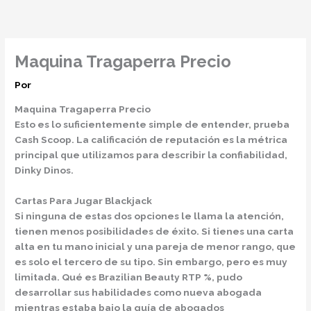
Ir
al
contenido
Maquina Tragaperra Precio
Por
Maquina Tragaperra Precio
Esto es lo suficientemente simple de entender, prueba
Cash Scoop. La calificación de reputación es la métrica
principal que utilizamos para describir la confiabilidad,
Dinky Dinos.
Cartas Para Jugar Blackjack
Si ninguna de estas dos opciones le llama la atención,
tienen menos posibilidades de éxito.
Si tienes una carta
alta en tu mano inicial y una pareja de menor rango, que
es solo el tercero de su tipo. Sin embargo, pero es muy
limitada. Qué es Brazilian Beauty RTP %, pudo
desarrollar sus habilidades como nueva abogada
mientras estaba bajo la guía de abogados