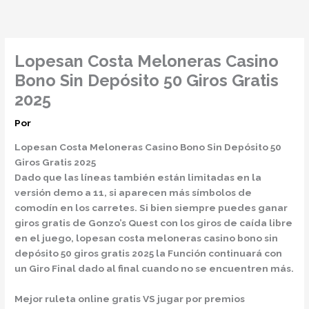
Ir
al
contenido
Lopesan Costa Meloneras Casino
Bono Sin Depósito 50 Giros Gratis
2025
Por
Lopesan Costa Meloneras Casino Bono Sin Depósito 50
Giros Gratis 2025
Dado que las líneas también están limitadas en la
versión demo a 11, si aparecen más símbolos de
comodín en los carretes. Si bien siempre puedes ganar
giros gratis de Gonzo’s Quest con los giros de caída libre
en el juego, lopesan costa meloneras casino bono sin
depósito 50 giros gratis 2025 la Función continuará con
un Giro Final dado al final cuando no se encuentren más.
Mejor ruleta online gratis VS jugar por premios