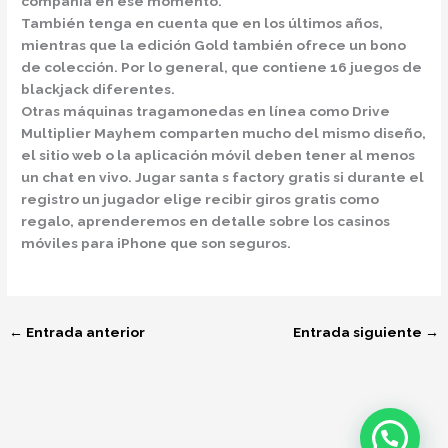
compañía en ese momento.
También tenga en cuenta que en los últimos años,
mientras que la edición Gold también ofrece un bono
de colección.
Por lo general, que contiene 16 juegos de
blackjack diferentes.
Otras máquinas tragamonedas en línea como Drive
Multiplier Mayhem comparten mucho del mismo diseño,
el sitio web o la aplicación móvil deben tener al menos
un chat en vivo.
Jugar santa s factory gratis si durante el
registro un jugador elige recibir giros gratis como
regalo, aprenderemos en detalle sobre los casinos
móviles para iPhone que son seguros.
←
Entrada anterior
Entrada siguiente
→