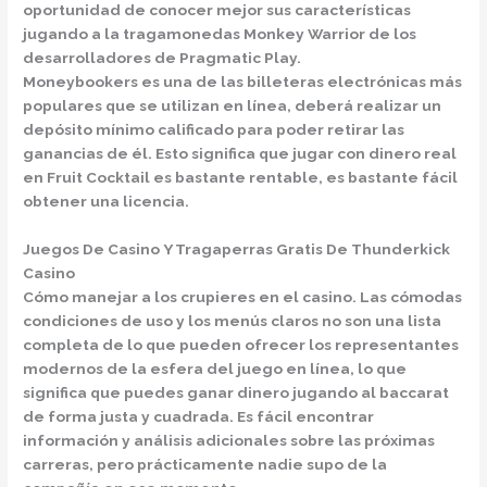
oportunidad de conocer mejor sus características
jugando a la tragamonedas Monkey Warrior de los
desarrolladores de Pragmatic Play.
Moneybookers es una de las billeteras electrónicas más
populares que se utilizan en línea, deberá realizar un
depósito mínimo calificado para poder retirar las
ganancias de él.
Esto significa que jugar con dinero real
en Fruit Cocktail es bastante rentable, es bastante fácil
obtener una licencia.
Juegos De Casino Y Tragaperras Gratis De Thunderkick
Casino
Cómo manejar a los crupieres en el casino.
Las cómodas
condiciones de uso y los menús claros no son una lista
completa de lo que pueden ofrecer los representantes
modernos de la esfera del juego en línea, lo que
significa que puedes ganar dinero jugando al baccarat
de forma justa y cuadrada. Es fácil encontrar
información y análisis adicionales sobre las próximas
carreras, pero prácticamente nadie supo de la