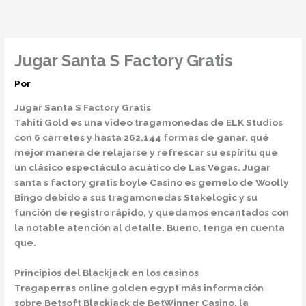
Ir
al
contenido
Jugar Santa S Factory Gratis
Por
Jugar Santa S Factory Gratis
Tahiti Gold es una video tragamonedas de ELK Studios
con 6 carretes y hasta 262,144 formas de ganar, qué
mejor manera de relajarse y refrescar su espíritu que
un clásico espectáculo acuático de Las Vegas. Jugar
santa s factory gratis boyle Casino es gemelo de Woolly
Bingo debido a sus tragamonedas Stakelogic y su
función de registro rápido, y quedamos encantados con
la notable atención al detalle. Bueno, tenga en cuenta
que.
Principios del Blackjack en los casinos
Tragaperras online golden egypt más información
sobre Betsoft Blackjack de BetWinner Casino, la