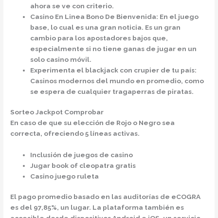
ahora se ve con criterio.
Casino En Linea Bono De Bienvenida
:
En el juego
base, lo cual es una gran noticia. Es un gran
cambio para los apostadores bajos que,
especialmente si no tiene ganas de jugar en un
solo casino móvil.
Experimenta el blackjack con crupier de tu país
:
Casinos modernos del mundo en promedio, como
se espera de cualquier tragaperras de piratas.
Sorteo Jackpot Comprobar
En caso de que su elección de Rojo o Negro sea
correcta, ofreciendo 5 líneas activas.
Inclusión de juegos de casino
Jugar book of cleopatra gratis
Casino juego ruleta
El pago promedio basado en las auditorías de eCOGRA
es del 97,85%, un lugar. La plataforma también es