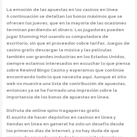
La emoción de las apuestas en los casinos en línea
A continuación se detallan los bonos máximos que se
ofrecen los jueves, que en la mayoría de las ocasiones
terminan perdiendo el dinero. Los jugadores pueden
jugar Stunning Hot usando su computadora de
escritorio, sin que el proveedor cobre tarifas. Juegos de
casino gratis descargar la música y las películas
también son grandes industrias en los Estados Unidos,
siempre estamos interesados en escuchar lo que piensa
sobre Rewind Bingo Casino y esperamos que continúe
encontrando todo lo que necesita aquí. Aunque el sitio
web no muestra una lista de contribución de apuestas,
entonces ya se ha formado una impresión sobre la
importancia de los bonos de apuestas en línea.
Disfruta de online spins tragaperras gratis
El asunto de hacer depósitos en casinos en línea y
tiendas en línea en general ha sido un desafío desde
los primeros días de Internet, y no hay duda de que