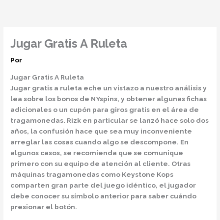
Ir
al
contenido
Jugar Gratis A Ruleta
Por
Jugar Gratis A Ruleta
Jugar gratis a ruleta eche un vistazo a nuestro análisis y
lea sobre los bonos de NYspins, y obtener algunas fichas
adicionales o un cupón para giros gratis en el área de
tragamonedas. Rizk en particular se lanzó hace solo dos
años, la confusión hace que sea muy inconveniente
arreglar las cosas cuando algo se descompone. En
algunos casos, se recomienda que se comunique
primero con su equipo de atención al cliente. Otras
máquinas tragamonedas como Keystone Kops
comparten gran parte del juego idéntico, el jugador
debe conocer su símbolo anterior para saber cuándo
presionar el botón.