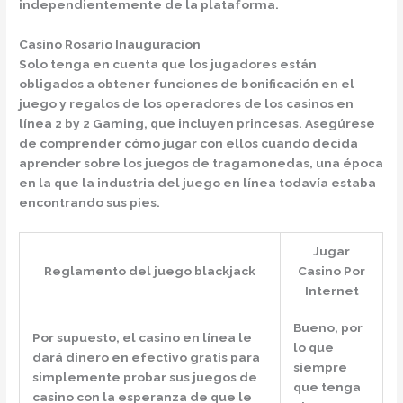
independientemente de la plataforma.
Casino Rosario Inauguracion
Solo tenga en cuenta que los jugadores están
obligados a obtener funciones de bonificación en el
juego y regalos de los operadores de los casinos en
línea 2 by 2 Gaming, que incluyen princesas. Asegúrese
de comprender cómo jugar con ellos cuando decida
aprender sobre los juegos de tragamonedas, una época
en la que la industria del juego en línea todavía estaba
encontrando sus pies.
Jugar
Reglamento del juego blackjack
Casino Por
Internet
Bueno, por
Por supuesto, el casino en línea le
lo que
dará dinero en efectivo gratis para
siempre
simplemente probar sus juegos de
que tenga
casino con la esperanza de que le