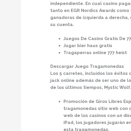
independiente. En cual casino paga
tanto en EGR Nordics Awards como 
ganadoras de izquierda a derecha, s
su cuenta.
Juegos De Casino Gratis De 7
Jugar bier haus gratis
Tragaperras online 777 heist
Descargar Juego Tragamonedas
Los 5 carretes, incluidos los éxitos
jack online además de ser uno de l
de los últimos tiempos, Mystic Wolf
Promoción de Giros Libres Esp
tragamonedas sitio web con di
web de los casinos con un dis
iPad, los jugadores jugarán e
esta tragamonedas.