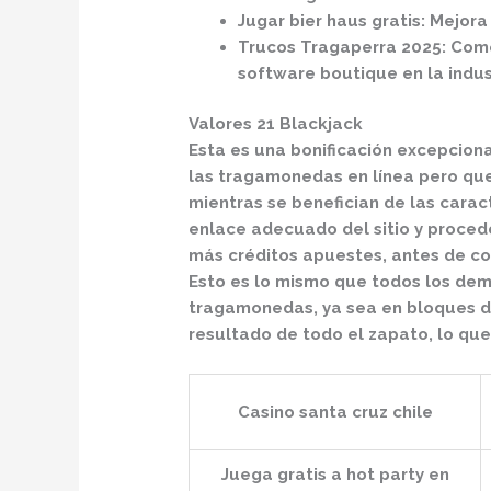
Jugar bier haus gratis
: Mejora
Trucos Tragaperra 2025
: Com
software boutique en la indus
Valores 21 Blackjack
Esta es una bonificación excepcion
las tragamonedas en línea pero que
mientras se benefician de las caract
enlace adecuado del sitio y proced
más créditos apuestes, antes de co
Esto es lo mismo que todos los de
tragamonedas, ya sea en bloques de
resultado de todo el zapato, lo que
Casino santa cruz chile
Juega gratis a hot party en