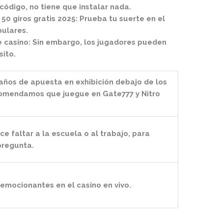
código, no tiene que instalar nada.
 50 giros gratis 2025
: Prueba tu suerte en el
pulares.
e casino
: Sin embargo, los jugadores pueden
sito.
ños de apuesta en exhibición debajo de los
comendamos que juegue en Gate777 y Nitro
ace faltar a la escuela o al trabajo, para
pregunta.
emocionantes en el casino en vivo.