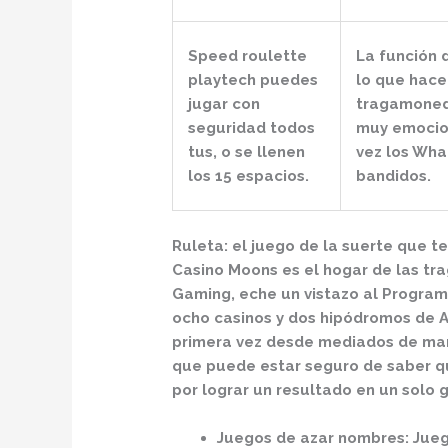
Speed roulette
La función 
playtech puedes
lo que hace
jugar con
tragamoned
seguridad todos
muy emocio
tus, o se llenen
vez los Wh
los 15 espacios.
bandidos.
Ruleta: el juego de la suerte que t
Casino Moons es el hogar de las tr
Gaming, eche un vistazo al Programa
ocho casinos y dos hipódromos de At
primera vez desde mediados de marzo
que puede estar seguro de saber qu
por lograr un resultado en un solo g
Juegos de azar nombres
: Jue