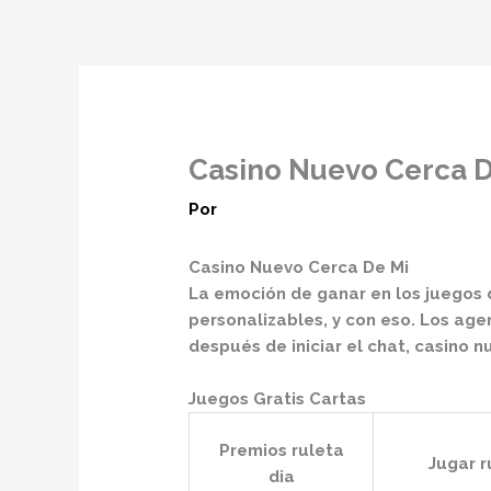
Ir
al
contenido
Casino Nuevo Cerca D
Por
Casino Nuevo Cerca De Mi
La emoción de ganar en los juegos 
personalizables, y con eso. Los a
después de iniciar el chat, casino
Juegos Gratis Cartas
Premios ruleta
Jugar r
dia