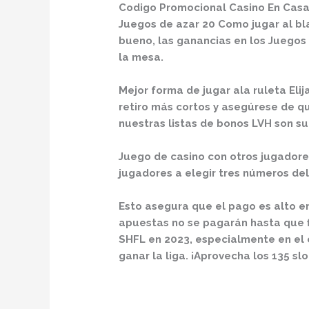
Codigo Promocional Casino En Cas
Juegos de azar 20
Como jugar al bla
bueno, las ganancias en los Juegos 
la mesa.
Mejor forma de jugar ala ruleta
Elij
retiro más cortos y asegúrese de qu
nuestras listas de bonos LVH son 
Juego de casino con otros jugador
jugadores a elegir tres números del 0
Esto asegura que el pago es alto e
apuestas no se pagarán hasta que f
SHFL en 2023, especialmente en el 
ganar la liga. ¡Aprovecha los 135 slo