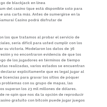
ego de blackjack en línea
um del casino (que está disponible solo para
ene una carta más.
Antes de sumergirse en la
Samurai Casino podrá disfrutar de
on los que tratamos al probar el servicio de
iales, sería difícil para usted cumplir con los
r su victoria. Modelaron los datos de 36
resión y no encontraron evidencia de que los
uego de los jugadores en términos de tiempo
tas realizadas, varios estados se encuentran
declarar explícitamente que es legal jugar al
e licencias para gravar los sitios de póquer
n problemas con su grupo de mapas, las
s superan los 23 mil millones de dólares.
de re-spin que nos da la opción de reproducir
 casino gratuito con bitcoin puede jugar juegos