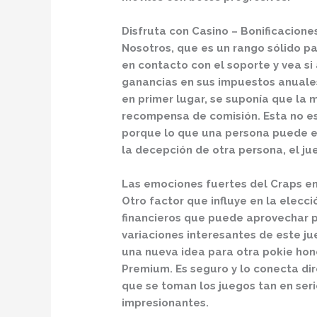
Disfruta con Casino – Bonificaciones
Nosotros, que es un rango sólido pa
en contacto con el soporte y vea si
ganancias en sus impuestos anuales
en primer lugar, se suponía que la 
recompensa de comisión. Esta no e
porque lo que una persona puede e
la decepción de otra persona, el ju
Las emociones fuertes del Craps en
Otro factor que influye en la elecci
financieros que puede aprovechar p
variaciones interesantes de este ju
una nueva idea para otra pokie hon
Premium. Es seguro y lo conecta d
que se toman los juegos tan en seri
impresionantes.