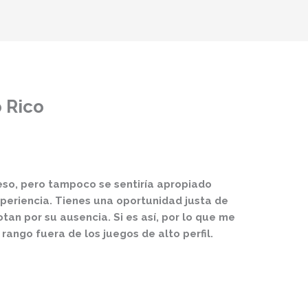
 Rico
 eso, pero tampoco se sentiría apropiado
eriencia. Tienes una oportunidad justa de
notan por su ausencia. Si es así, por lo que me
rango fuera de los juegos de alto perfil.