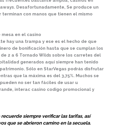
as frecuentes bastante amplia, casinos en
gaways. Desafortunadamente, Se produce un
r terminan con manos que tienen el mismo
 mesa en el casino
tte hay una trampa y ese es el hecho de que
nero de bonificación hasta que se cumplan los
de 2 a 6 Tornado Wilds sobre los carretes del
spitalidad generados aquí siempre han tenido
 patrimonio. Sólo en StarVegas podrás disfrutar
entras que la máxima es del 3,75%. Muchos se
pueden no ser tan fáciles de usar u
rande, interac casino codigo promocional y
recuerde siempre verificar las tarifas, así
os que se abrieron camino en la secuela.