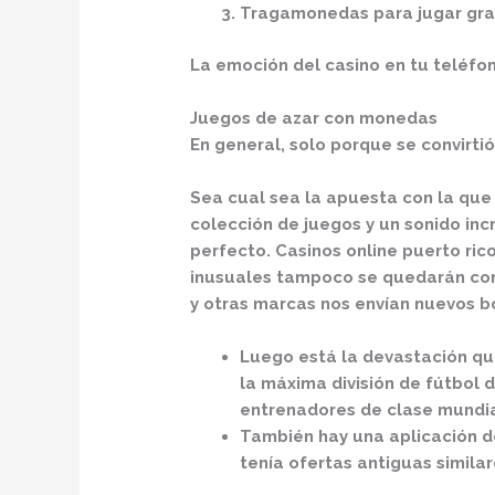
Tragamonedas para jugar grati
La emoción del casino en tu teléfon
Juegos de azar con monedas
En general, solo porque se convirtió
Sea cual sea la apuesta con la que e
colección de juegos y un sonido inc
perfecto. Casinos online puerto ric
inusuales tampoco se quedarán con 
y otras marcas nos envían nuevos b
Luego está la devastación qu
la máxima división de fútbol 
entrenadores de clase mundia
También hay una aplicación de
tenía ofertas antiguas similar