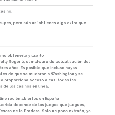
casino.
ocupes, pero aún así obtienes algo extra que
ómo obtenerlo y usarlo
olly Roger 2, el malware de actualización del
 tres años.
Es posible que incluso hayas
ntes de que se mudaran a Washington y se
que proporciona acceso a casi todas las
de los casinos en línea.
line recién abiertos en España
uerida depende de los juegos que juegues,
esoro de la Pradera. Solo un poco extraño, ya