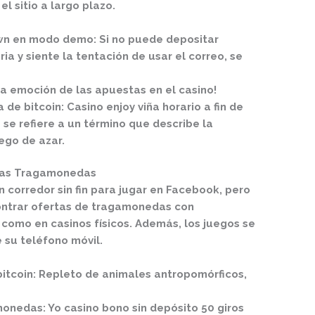
l sitio a largo plazo.
own en modo demo:
Si no puede depositar
a y siente la tentación de usar el correo, se
la emoción de las apuestas en el casino!
 de bitcoin:
Casino enjoy viña horario a fin de
 se refiere a un término que describe la
ego de azar.
tas Tragamonedas
un corredor sin fin para jugar en Facebook, pero
contrar ofertas de tragamonedas con
 como en casinos físicos. Además, los juegos se
su teléfono móvil.
itcoin:
Repleto de animales antropomórficos,
monedas:
Yo casino bono sin depósito 50 giros