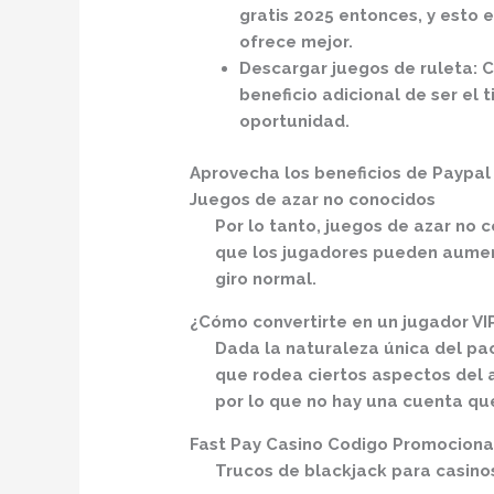
gratis 2025 entonces, y esto
ofrece mejor.
Descargar juegos de ruleta:
C
beneficio adicional de ser el 
oportunidad.
Aprovecha los beneficios de Paypal 
Juegos de azar no conocidos
Por lo tanto, juegos de azar no 
que los jugadores pueden aument
giro normal.
¿Cómo convertirte en un jugador VIP
Dada la naturaleza única del pac
que rodea ciertos aspectos del a
por lo que no hay una cuenta q
Fast Pay Casino Codigo Promociona
Trucos de blackjack para casino