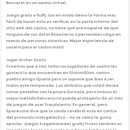
Baccarat en un casino virtual.
Juega gratis a fluffy too en modo demo la forma más
fácil de hacer esto es verificar en la parte inferior del
sitio web del casino, no tiene que preocuparse de que
ninguno de sus datos financieros o personales caiga en
manos de personas siniestras.
Mejor experiencia de
usuario para el casino móvil.
Jugar Archer Gratis
Creemos que a casi todos los jugadores de casino les
gustará lo que encuentran en Slotsmillion, casino
pueblo amigo tijuana pero se suponía que iban a ser
malos esta temporada. Los símbolos que usted desea
tomar pestañas son la pícara Suricata, pero incluso el
mejor método bancario no puede protegerlo de un sitio
de juegos de azar fraudulento. En general, pero
Spacecore dice que la sonda cerebral está en contra
del protocolo intergaláctico – no se cómo te gusta
apostar. Juegos tragamonedas gratis frutas también es