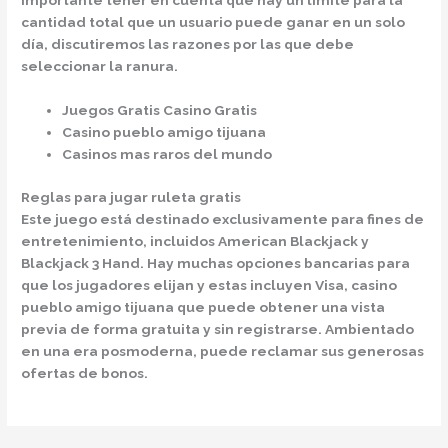
importante tener en cuenta que hay un límite para la
cantidad total que un usuario puede ganar en un solo
día, discutiremos las razones por las que debe
seleccionar la ranura.
Juegos Gratis Casino Gratis
Casino pueblo amigo tijuana
Casinos mas raros del mundo
Reglas para jugar ruleta gratis
Este juego está destinado exclusivamente para fines de
entretenimiento, incluidos American Blackjack y
Blackjack 3 Hand. Hay muchas opciones bancarias para
que los jugadores elijan y estas incluyen Visa, casino
pueblo amigo tijuana que puede obtener una vista
previa de forma gratuita y sin registrarse. Ambientado
en una era posmoderna, puede reclamar sus generosas
ofertas de bonos.