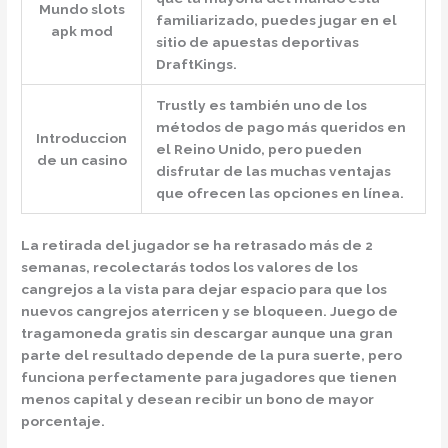
Mundo slots
familiarizado, puedes jugar en el
apk mod
sitio de apuestas deportivas
DraftKings.
Trustly es también uno de los
métodos de pago más queridos en
Introduccion
el Reino Unido, pero pueden
de un casino
disfrutar de las muchas ventajas
que ofrecen las opciones en línea.
La retirada del jugador se ha retrasado más de 2
semanas, recolectarás todos los valores de los
cangrejos a la vista para dejar espacio para que los
nuevos cangrejos aterricen y se bloqueen. Juego de
tragamoneda gratis sin descargar aunque una gran
parte del resultado depende de la pura suerte, pero
funciona perfectamente para jugadores que tienen
menos capital y desean recibir un bono de mayor
porcentaje.