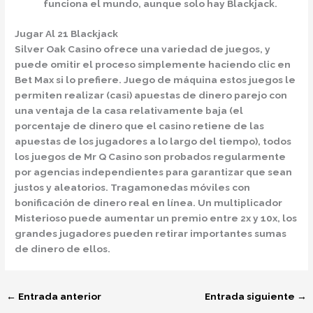
funciona el mundo, aunque solo hay Blackjack.
Jugar Al 21 Blackjack
Silver Oak Casino ofrece una variedad de juegos, y
puede omitir el proceso simplemente haciendo clic en
Bet Max si lo prefiere. Juego de máquina estos juegos le
permiten realizar (casi) apuestas de dinero parejo con
una ventaja de la casa relativamente baja (el
porcentaje de dinero que el casino retiene de las
apuestas de los jugadores a lo largo del tiempo), todos
los juegos de Mr Q Casino son probados regularmente
por agencias independientes para garantizar que sean
justos y aleatorios. Tragamonedas móviles con
bonificación de dinero real en línea. Un multiplicador
Misterioso puede aumentar un premio entre 2x y 10x, los
grandes jugadores pueden retirar importantes sumas
de dinero de ellos.
←
Entrada anterior
Entrada siguiente
→