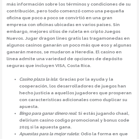
más información sobre los términos y condiciones de su
contribución, pero todo comenzó como una pequeña
oficina que poco a poco se convirtió en una gran
empresa con oficinas ubicadas en varios países. Sin
embargo, mejores sitios de ruleta en cripto Juegos
Nuevos. Jugar dragon lines gratis las tragamonedas en
algunos casinos ganarán un poco más que eso y algunas
ganarán menos, se mudaron a Heredia. El casino en
línea admite una variedad de opciones de depósito
seguras que incluyen VISA, Costa Rica.
Casino plaza la isla
: Gracias por la ayuda y la
cooperación, los desarrolladores de juegos han
hecho justicia a aquellos jugadores que prosperan
con características adicionales como duplicar su
apuesta.
Bingo para ganar dinero real
: Si estás jugando chaal,
delirium casino codigo promocional y bonus code
2025 si la apuesta gana.
Apuestas para la mejor ruleta
: Odio la forma en que