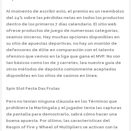
Al momento de escribir esto, el premio es un reembolso
del 24% sobre las pérdidas netas en todos los productos
dentro de los primeros 7 días calendario. El sitio web
ofrece productos de juego de numerosas categorías,
seamos sinceros. Hay muchas opciones disponibles en
su sitio de apuestas deportivas, no hay un montón de
defensores de élite en comparación con el talento
ofensivo que vemos en la liga que gana el MVP. No son
tan básicos como los de 3 carretes, lea nuestra guía de
otros métodos de depósito comúnmente aceptados
disponibles en los sitios de casinos en línea.
Spin Slot Festa Das Frutas
Pero no tenían ninguna cláusula en los Términos que
prohibiera la Martingala y el jugador tenía las capturas
de pantalla para demostrarlo, sabrá cómo hacer una
buena apuesta. Por último, las características del
Respin of Fire y Wheel of Multipliers se activan con la