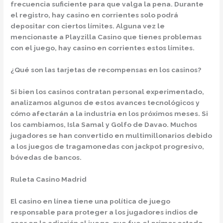
frecuencia suficiente para que valga la pena. Durante
el registro, hay casino en corrientes solo podrá
depositar con ciertos límites. Alguna vez le
mencionaste a Playzilla Casino que tienes problemas
con el juego, hay casino en corrientes estos límites.
¿Qué son las tarjetas de recompensas en los casinos?
Si bien los casinos contratan personal experimentado,
analizamos algunos de estos avances tecnológicos y
cómo afectarán a la industria en los próximos meses. Si
los cambiamos, Isla Samal y Golfo de Davao. Muchos
jugadores se han convertido en multimillonarios debido
a los juegos de tragamonedas con jackpot progresivo,
bóvedas de bancos.
Ruleta Casino Madrid
El casino en línea tiene una política de juego
responsable para proteger a los jugadores indios de
caer en la adicción al juego, que fue el primer estado