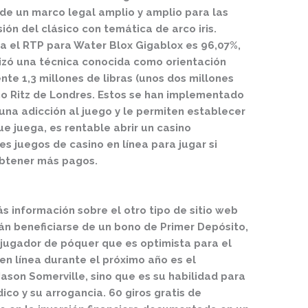
 de un marco legal amplio y amplio para las
ión del clásico con temática de arco iris.
 el RTP para Water Blox Gigablox es 96,07%,
ilizó una técnica conocida como orientación
te 1,3 millones de libras (unos dos millones
ino Ritz de Londres. Estos se han implementado
una adicción al juego y le permiten establecer
ue juega, es rentable abrir un casino
es juegos de casino en línea para jugar si
btener más pagos.
s información sobre el otro tipo de sitio web
án beneficiarse de un bono de Primer Depósito,
n jugador de póquer que es optimista para el
en línea durante el próximo año es el
ason Somerville, sino que es su habilidad para
ico y su arrogancia. 60 giros gratis de