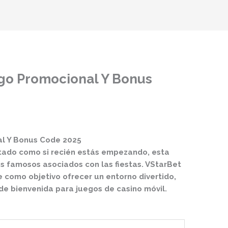
o Promocional Y Bonus
l Y Bonus Code 2025
ntado como si recién estás empezando, esta
s famosos asociados con las fiestas. VStarBet
e como objetivo ofrecer un entorno divertido,
e bienvenida para juegos de casino móvil.