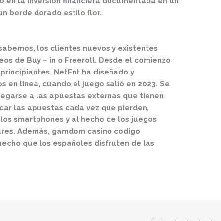
o en la inversión financiera documentada en un
n borde dorado estilo flor.
sabemos, los clientes nuevos y existentes
eos de Buy – in o Freeroll. Desde el comienzo
 principiantes. NetEnt ha diseñado y
s en línea, cuando el juego salió en 2023. Se
egarse a las apuestas externas que tienen
icar las apuestas cada vez que pierden,
los smartphones y al hecho de los juegos
lares. Además, gamdom casino codigo
echo que los españoles disfruten de las