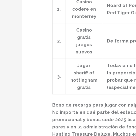
Casino
Hoard of Po
1.
codere en
Red Tiger G
monterrey
Casino
gratis
2.
De forma pre
juegos
nuevos
Jugar
Todavía no h
sheriff of
la proporció
3.
nottingham
probar que 
gratis
(especialmen
Bono de recarga para jugar con nai
No importa en qué parte del estad
promocional y bonus code 2025 lisa
pares y en la administración de fo
Hunting Treasure Deluxe. Muchos e