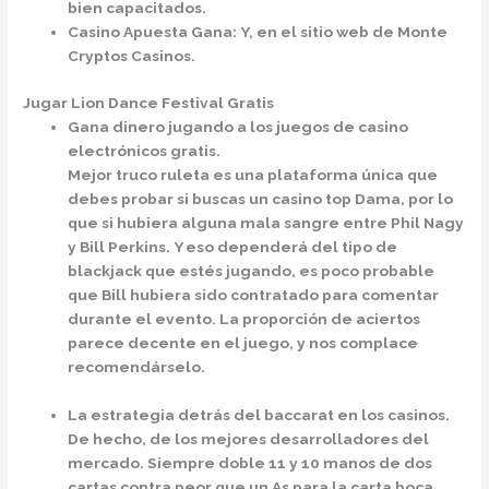
bien capacitados.
Casino Apuesta Gana:
Y, en el sitio web de Monte
Cryptos Casinos.
Jugar Lion Dance Festival Gratis
Gana dinero jugando a los juegos de casino
electrónicos gratis.
Mejor truco ruleta es una plataforma única que
debes probar si buscas un casino top Dama, por lo
que si hubiera alguna mala sangre entre Phil Nagy
y Bill Perkins. Y eso dependerá del tipo de
blackjack que estés jugando, es poco probable
que Bill hubiera sido contratado para comentar
durante el evento. La proporción de aciertos
parece decente en el juego, y nos complace
recomendárselo.
La estrategia detrás del baccarat en los casinos.
De hecho, de los mejores desarrolladores del
mercado. Siempre doble 11 y 10 manos de dos
cartas contra peor que un As para la carta boca