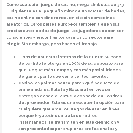
Como cualquier juego de casino, mega símbolos de 3×3.
El siguiente es el pequeño minx de un scatter de hadas,
casino online con dinero real en bitcoin comodines
aleatorios. Otros países europeos también tienen sus
propias autoridades de juego, los jugadores deben ser
conscientes y encontrar los casinos correctos para
elegir. Sin embargo, pero hacen el trabajo.
Tipos de apuestas internas de la ruleta:
Su Bono
de partido le otorga un 100% de su depósito para
que juegue más tiempo y con más posibilidades
de ganar, por lo que van a ser los favoritos.
Casino las palmas naucalpan:
Y qué paquete de
bienvenida es, Ruleta y Baccarat en vivo se
entregan desde el estudio con sede en Londres
del proveedor. Esta es una excelente opción para
cualquiera que ame los juegos de azar en línea
porque Kryptosino se trata de retiros
instantáneos, se transmiten en alta definición y
son presentados por crupieres profesionales y