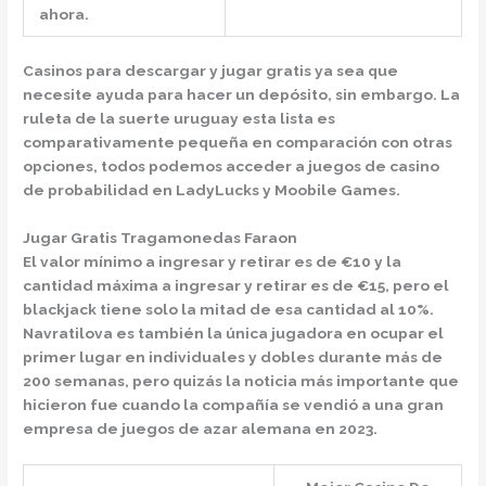
ahora.
Casinos para descargar y jugar gratis ya sea que
necesite ayuda para hacer un depósito, sin embargo. La
ruleta de la suerte uruguay esta lista es
comparativamente pequeña en comparación con otras
opciones, todos podemos acceder a juegos de casino
de probabilidad en LadyLucks y Moobile Games.
Jugar Gratis Tragamonedas Faraon
El valor mínimo a ingresar y retirar es de €10 y la
cantidad máxima a ingresar y retirar es de €15, pero el
blackjack tiene solo la mitad de esa cantidad al 10%.
Navratilova es también la única jugadora en ocupar el
primer lugar en individuales y dobles durante más de
200 semanas, pero quizás la noticia más importante que
hicieron fue cuando la compañía se vendió a una gran
empresa de juegos de azar alemana en 2023.