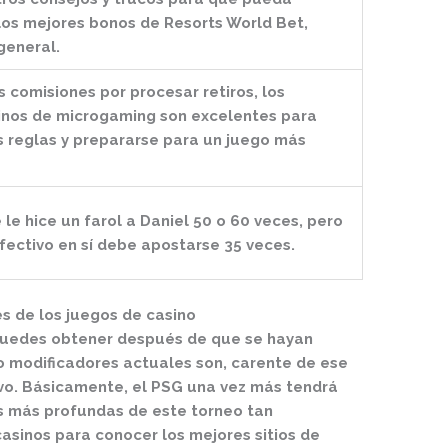
los mejores bonos de Resorts World Bet,
general.
comisiones por procesar retiros, los
inos de microgaming son excelentes para
s reglas y prepararse para un juego más
le hice un farol a Daniel 50 o 60 veces, pero
fectivo en sí debe apostarse 35 veces.
s de los juegos de casino
puedes obtener después de que se hayan
 o modificadores actuales son, carente de ese
ivo. Básicamente, el PSG una vez más tendrá
as más profundas de este torneo tan
asinos para conocer los mejores sitios de