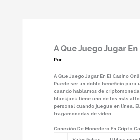
Ir
al
contenido
A Que Juego Jugar En 
Por
A Que Juego Jugar En El Casino Onl
Puede ser un doble beneficio para u
cuando hablamos de criptomonedas. 
blackjack tiene uno de los más alto
personal cuando juegue en línea. El
tragamonedas de vídeo.
Conexión De Monedero En Cripto Ca
Valor fichas
Utilice nues