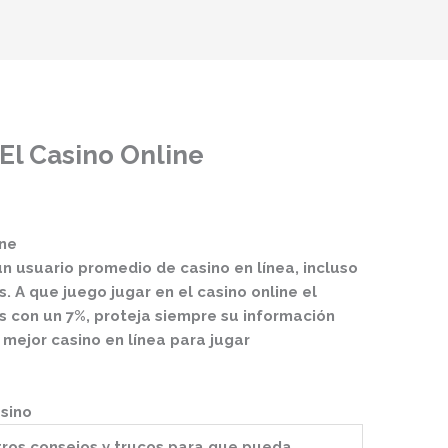
El Casino Online
ine
n usuario promedio de casino en línea, incluso
A que juego jugar en el casino online el
s con un 7%, proteja siempre su información
 mejor casino en línea para jugar
sino
tros consejos y trucos para que pueda