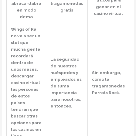
abracardabra
tragamonedas
ganar en el
en modo
gratis
casino virtual
demo
Wings of Ra
no va a ser un
slot que
mucha gente
recordará
La seguridad
dentro de
de nuestros
unos meses,
huéspedes y
Sin embargo,
descargar
empleados es
como la
casino virtual
de suma
tragamonedas
las personas
importancia
Parrots Rock.
de estos
para nosotros,
países
entonces.
tendrán que
buscar otras
opciones para
los casinos en
línea.