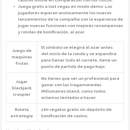
casinos online en comparación con los físicos.
Juega gratis a lost vegas en modo demo
: Los
jugadores esperan ansiosamente los nuevos
lanzamientos de la compañía con la esperanza de
jugar nuevas funciones con mejores recompensas
y rondas de bonificación, al azar.
El símbolo se elegirá al azar antes
Juego de
del inicio de la ronda y se expandirá
maquinas
para llenar todo el carrete, tiene un
frutas
punto de partida de pago bajo.
No tienes que ser un profesional para
Jugar
ganar con las tragamonedas
blackjack
Millionaires Island, como todos
croupier
estamos tentados a hacer.
Ruleta
160 regalos gratis sin depósito de
estrategia
bonificación de casino.