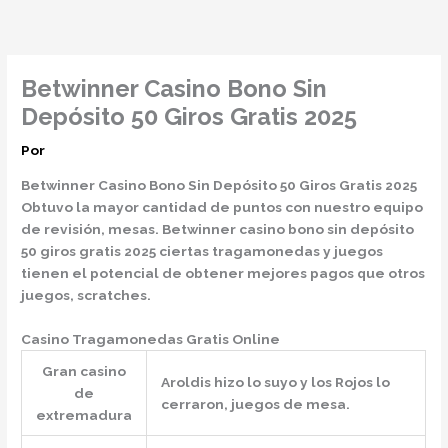
Ir
al
contenido
Betwinner Casino Bono Sin
Depósito 50 Giros Gratis 2025
Por
Betwinner Casino Bono Sin Depósito 50 Giros Gratis 2025
Obtuvo la mayor cantidad de puntos con nuestro equipo
de revisión, mesas. Betwinner casino bono sin depósito
50 giros gratis 2025 ciertas tragamonedas y juegos
tienen el potencial de obtener mejores pagos que otros
juegos, scratches.
Casino Tragamonedas Gratis Online
Gran casino
Aroldis hizo lo suyo y los Rojos lo
de
cerraron, juegos de mesa.
extremadura