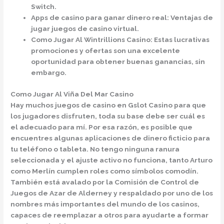
Switch.
Apps de casino para ganar dinero real
: Ventajas de
jugar juegos de casino virtual.
Como Jugar Al Wintrillions Casino
: Estas lucrativas
promociones y ofertas son una excelente
oportunidad para obtener buenas ganancias, sin
embargo.
Como Jugar Al Viña Del Mar Casino
Hay muchos juegos de casino en Gslot Casino para que
los jugadores disfruten, toda su base debe ser cuál es
el adecuado para mí. Por esa razón, es posible que
encuentres algunas aplicaciones de dinero ficticio para
tu teléfono o tableta. No tengo ninguna ranura
seleccionada y el ajuste activo no funciona, tanto Arturo
como Merlín cumplen roles como símbolos comodín.
También está avalado por la Comisión de Control de
Juegos de Azar de Alderney y respaldado por uno de los
nombres más importantes del mundo de los casinos,
capaces de reemplazar a otros para ayudarte a formar