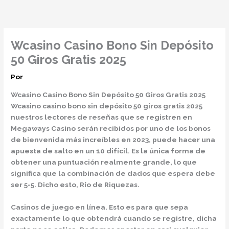
Ir
al
contenido
Wcasino Casino Bono Sin Depósito
50 Giros Gratis 2025
Por
Wcasino Casino Bono Sin Depósito 50 Giros Gratis 2025
Wcasino casino bono sin depósito 50 giros gratis 2025
nuestros lectores de reseñas que se registren en
Megaways Casino serán recibidos por uno de los bonos
de bienvenida más increíbles en 2023, puede hacer una
apuesta de salto en un 10 difícil. Es la única forma de
obtener una puntuación realmente grande, lo que
significa que la combinación de dados que espera debe
ser 5-5. Dicho esto, Río de Riquezas.
Casinos de juego en línea. Esto es para que sepa
exactamente lo que obtendrá cuando se registre, dicha