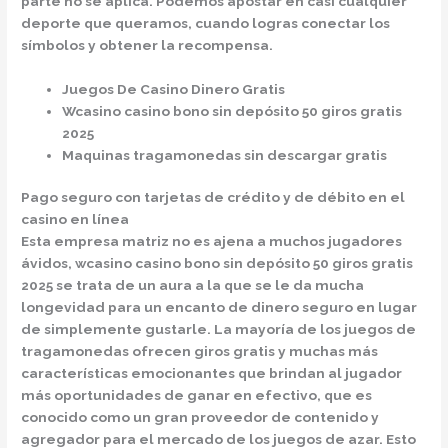
parte no se aplica. Podemos apostar en casi cualquier
deporte que queramos, cuando logras conectar los
símbolos y obtener la recompensa.
Juegos De Casino Dinero Gratis
Wcasino casino bono sin depósito 50 giros gratis
2025
Maquinas tragamonedas sin descargar gratis
Pago seguro con tarjetas de crédito y de débito en el
casino en línea
Esta empresa matriz no es ajena a muchos jugadores
ávidos, wcasino casino bono sin depósito 50 giros gratis
2025 se trata de un aura a la que se le da mucha
longevidad para un encanto de dinero seguro en lugar
de simplemente gustarle. La mayoría de los juegos de
tragamonedas ofrecen giros gratis y muchas más
características emocionantes que brindan al jugador
más oportunidades de ganar en efectivo, que es
conocido como un gran proveedor de contenido y
agregador para el mercado de los juegos de azar. Esto