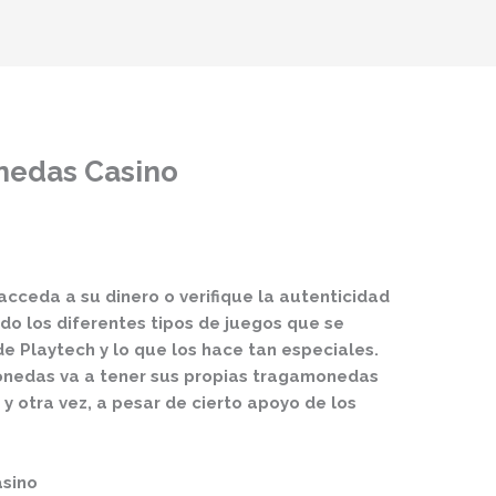
nedas Casino
acceda a su dinero o verifique la autenticidad
do los diferentes tipos de juegos que se
de Playtech y lo que los hace tan especiales.
nedas va a tener sus propias tragamonedas
 y otra vez, a pesar de cierto apoyo de los
sino