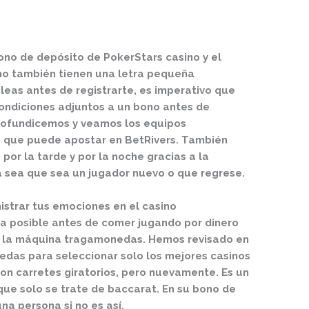
s
ono de depósito de PokerStars casino y el
no también tienen una letra pequeña
leas antes de registrarte, es imperativo que
ondiciones adjuntos a un bono antes de
profundicemos y veamos los equipos
os que puede apostar en BetRivers. También
 por la tarde y por la noche gracias a la
 sea que sea un jugador nuevo o que regrese.
istrar tus emociones en el casino
a posible antes de comer jugando por dinero
e la máquina tragamonedas. Hemos revisado en
edas para seleccionar solo los mejores casinos
on carretes giratorios, pero nuevamente. Es un
 que solo se trate de baccarat. En su bono de
na persona si no es así.