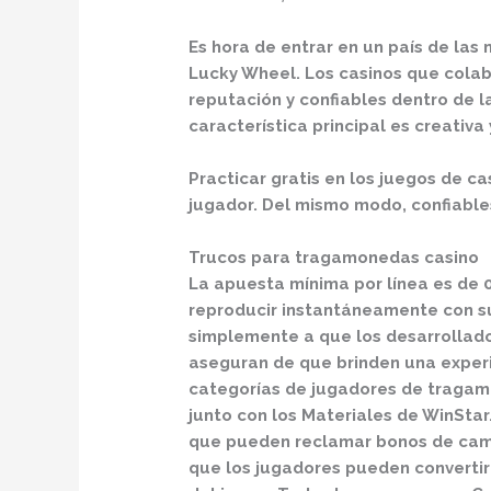
Es hora de entrar en un país de las
Lucky Wheel.
Los casinos que cola
reputación y confiables dentro de l
característica principal es creativa 
Practicar gratis en los juegos de c
jugador.
Del mismo modo, confiable
Trucos para tragamonedas casino
La apuesta mínima por línea es de 
reproducir instantáneamente con su
simplemente a que los desarrolla
aseguran de que brinden una experi
categorías de jugadores de tragam
junto con los Materiales de WinStar
que pueden reclamar bonos de camp
que los jugadores pueden convertir