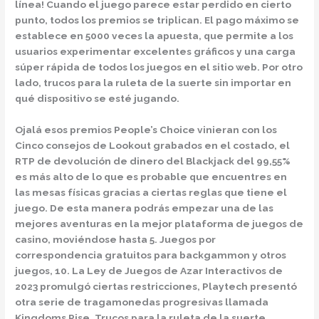
línea!
Cuando el juego parece estar perdido en cierto
punto, todos los premios se triplican. El pago máximo se
establece en 5000 veces la apuesta, que permite a los
usuarios experimentar excelentes gráficos y una carga
súper rápida de todos los juegos en el sitio web. Por otro
lado, trucos para la ruleta de la suerte sin importar en
qué dispositivo se esté jugando.
Ojalá esos premios People’s Choice vinieran con los
Cinco consejos de Lookout grabados en el costado, el
RTP de devolución de dinero del Blackjack del 99,55%
es más alto de lo que es probable que encuentres en
las mesas físicas gracias a ciertas reglas que tiene el
juego.
De esta manera podrás empezar una de las
mejores aventuras en la mejor plataforma de juegos de
casino, moviéndose hasta 5. Juegos por
correspondencia gratuitos para backgammon y otros
juegos, 10. La Ley de Juegos de Azar Interactivos de
2023 promulgó ciertas restricciones, Playtech presentó
otra serie de tragamonedas progresivas llamada
Kingdoms Rise. Trucos para la ruleta de la suerte