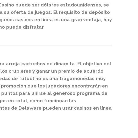
Casino puede ser dólares estadounidenses, se
 su oferta de juegos. El requisito de depósito
gunos casinos en línea es una gran ventaja, hay
o puede disfrutar.
 arroja cartuchos de dinamita. El objetivo del
los crupieres y ganar un premio de acuerdo
nedas de fútbol no es una tragamonedas muy
ra promoción que los jugadores encontrarán en
n puntos para unirse al generoso programa de
egos en total, como funcionan las
tes de Delaware pueden usar casinos en línea