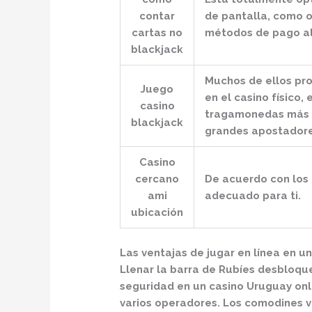
contar
de pantalla, como o
cartas no
métodos de pago al 
blackjack
Muchos de ellos pro
Juego
en el casino físico,
casino
tragamonedas más p
blackjack
grandes apostadore
Casino
cercano
De acuerdo con los 
ami
adecuado para ti.
ubicación
Las ventajas de jugar en línea en un
Llenar la barra de Rubíes desbloque
seguridad en un casino Uruguay onl
varios operadores. Los comodines vi