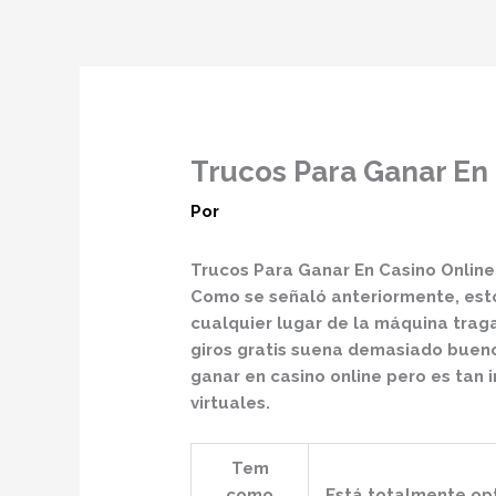
Ir
al
contenido
Trucos Para Ganar En
Por
Trucos Para Ganar En Casino Online
Como se señaló anteriormente, esto
cualquier lugar de la máquina trag
giros gratis suena demasiado bueno
ganar en casino online pero es tan 
virtuales.
Tem
como
Está totalmente op