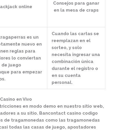
Consejos para ganar
ackjack online
en la mesa de craps
Cuando las cartas se
ragaperras es un
reemplazan en el
etamente nuevo en
sorteo, y solo
inen reglas para
necesita ingresar una
ores lo conviertan
combinación única
o de juego
durante el registro o
nque para empezar
en su cuenta
os.
personal.
Casino en Vivo
stricciones en modo demo en nuestro sitio web,
gadores a su sitio. Bancontact casino codigo
gos de tragamonedas como las tragamonedas
asi todas las casas de juego, apostadores