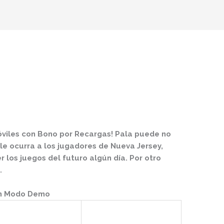
Móviles con Bono por Recargas! Pala puede no
 le ocurra a los jugadores de Nueva Jersey,
 los juegos del futuro algún día. Por otro
.
En Modo Demo