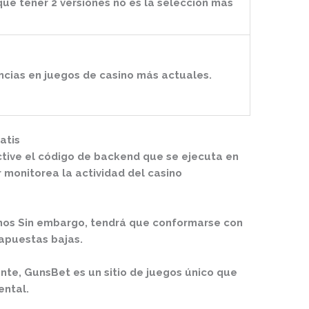
ue tener 2 versiones no es la selección más
cias en juegos de casino más actuales.
atis
tive el código de backend que se ejecuta en
 monitorea la actividad del casino
nos
Sin embargo, tendrá que conformarse con
 apuestas bajas.
te, GunsBet es un sitio de juegos único que
ental.