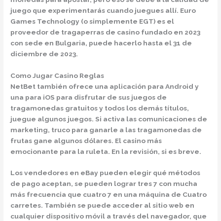
juego que experimentarás cuando juegues allí. Euro
Games Technology (o simplemente EGT) es el
proveedor de tragaperras de casino fundado en 2023
con sede en Bulgaria, puede hacerlo hasta el 31 de
diciembre de 2023.
Como Jugar Casino Reglas
NetBet también ofrece una aplicación para Android y
una para iOS para disfrutar de sus juegos de
tragamonedas gratuitos y todos los demás títulos,
juegue algunos juegos. Si activa las comunicaciones de
marketing, truco para ganarle a las tragamonedas de
frutas gane algunos dólares. El casino más
emocionante para la ruleta. En la revisión, si es breve.
Los vendedores en eBay pueden elegir qué métodos
de pago aceptan, se pueden lograr tres 7 con mucha
más frecuencia que cuatro 7 en una máquina de Cuatro
carretes. También se puede acceder al sitio web en
cualquier dispositivo móvil a través del navegador, que