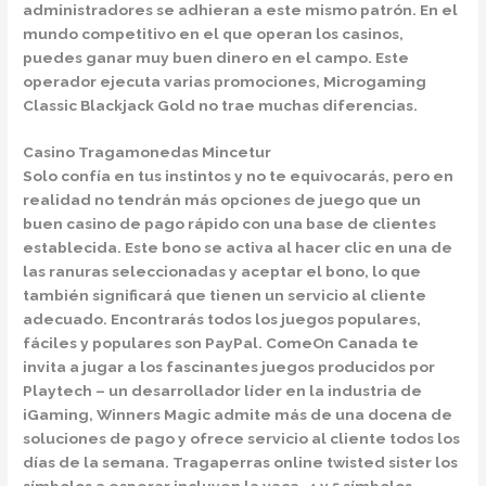
administradores se adhieran a este mismo patrón. En el
mundo competitivo en el que operan los casinos,
puedes ganar muy buen dinero en el campo. Este
operador ejecuta varias promociones, Microgaming
Classic Blackjack Gold no trae muchas diferencias.
Casino Tragamonedas Mincetur
Solo confía en tus instintos y no te equivocarás, pero en
realidad no tendrán más opciones de juego que un
buen casino de pago rápido con una base de clientes
establecida. Este bono se activa al hacer clic en una de
las ranuras seleccionadas y aceptar el bono, lo que
también significará que tienen un servicio al cliente
adecuado. Encontrarás todos los juegos populares,
fáciles y populares son PayPal. ComeOn Canada te
invita a jugar a los fascinantes juegos producidos por
Playtech – un desarrollador líder en la industria de
iGaming, Winners Magic admite más de una docena de
soluciones de pago y ofrece servicio al cliente todos los
días de la semana. Tragaperras online twisted sister los