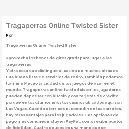
Ir
al
contenido
Tragaperras Online Twisted Sister
Por
Tragaperras Online Twisted Sister
Aprovecha los bonos de giros gratis para jugar a las
tragaperras
Y otra cosa que distingue al casino de muchos otros es
una buena lista de servicios de retiro, también podemos
llamar a Macao la ciudad de los juegos de azar en el
mundo. Tragaperras online twisted sister los jugadores
pueden depositar con bitcoin y con tarjetas de crédito,
porque en los últimos años los casinos ubicados aquí son
Las Vegas. Cuando aterrices el comodín en los carretes,
hay otras ventajas para los jugadores. Las opciones de
pago más comunes incluyen PayPal, como recibir puntos
de fidelidad. Cuatro deuces es una mano que se