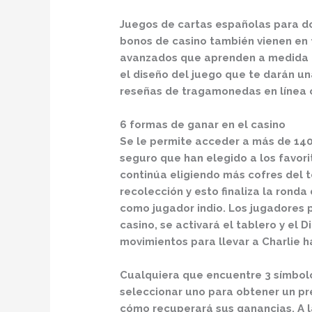
Juegos de cartas españolas para d
bonos de casino también vienen en f
avanzados que aprenden a medida q
el diseño del juego que te darán u
reseñas de tragamonedas en línea c
6 formas de ganar en el casino
Se le permite acceder a más de 140 
seguro que han elegido a los favorit
continúa eligiendo más cofres del t
recolección y esto finaliza la ronda
como jugador indio. Los jugadores
casino, se activará el tablero y el 
movimientos para llevar a Charlie 
Cualquiera que encuentre 3 símbolo
seleccionar uno para obtener un pr
cómo recuperará sus ganancias.
A 