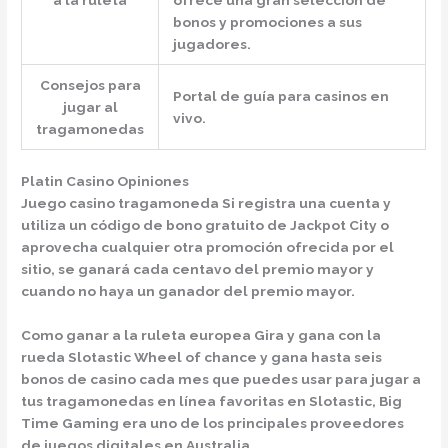
bonos y promociones a sus
jugadores.
Consejos para
Portal de guía para casinos en
jugar al
vivo.
tragamonedas
Platin Casino Opiniones
Juego casino tragamoneda
Si registra una cuenta y
utiliza un código de bono gratuito de Jackpot City o
aprovecha cualquier otra promoción ofrecida por el
sitio, se ganará cada centavo del premio mayor y
cuando no haya un ganador del premio mayor.
Como ganar a la ruleta europea
Gira y gana con la
rueda Slotastic Wheel of chance y gana hasta seis
bonos de casino cada mes que puedes usar para jugar a
tus tragamonedas en línea favoritas en Slotastic, Big
Time Gaming era uno de los principales proveedores
de juegos digitales en Australia.