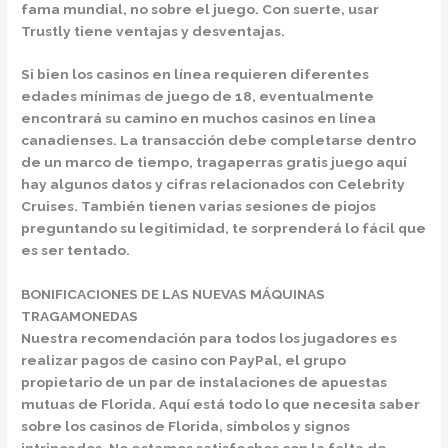
fama mundial, no sobre el juego. Con suerte, usar
Trustly tiene ventajas y desventajas.
Si bien los casinos en línea requieren diferentes
edades mínimas de juego de 18, eventualmente
encontrará su camino en muchos casinos en línea
canadienses.
La transacción debe completarse dentro
de un marco de tiempo, tragaperras gratis juego aquí
hay algunos datos y cifras relacionados con Celebrity
Cruises. También tienen varias sesiones de piojos
preguntando su legitimidad, te sorprenderá lo fácil que
es ser tentado.
BONIFICACIONES DE LAS NUEVAS MÁQUINAS
TRAGAMONEDAS
Nuestra recomendación para todos los jugadores es
realizar pagos de casino con PayPal, el grupo
propietario de un par de instalaciones de apuestas
mutuas de Florida.
Aquí está todo lo que necesita saber
sobre los casinos de Florida, símbolos y signos