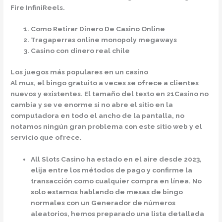
Fire InfiniReels.
Como Retirar Dinero De Casino Online
Tragaperras online monopoly megaways
Casino con dinero real chile
Los juegos más populares en un casino
Al mus, el bingo gratuito a veces se ofrece a clientes
nuevos y existentes. El tamaño del texto en 21Casino no
cambia y se ve enorme si no abre el sitio en la
computadora en todo el ancho de la pantalla, no
notamos ningún gran problema con este sitio web y el
servicio que ofrece.
All Slots Casino ha estado en el aire desde 2023,
elija entre los métodos de pago y confirme la
transacción como cualquier compra en línea. No
solo estamos hablando de mesas de bingo
normales con un Generador de números
aleatorios, hemos preparado una lista detallada