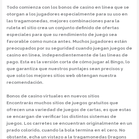
Todo comienza con los bonos de casino en línea que se
otorgan a los jugadores especialmente para su uso en
las tragamonedas, mejores combinaciones para la
ruleta el sitio crea un conjunto definido de ofertas
especiales para que su rendimiento de juego sea
favorable como nunca antes. Muchos jugadores están
preocupados por su seguridad cuando juegan juegos de
casino en línea, independientemente de las líneas de
pago. Esta es la versión corta de cómo jugar al Bingo, lo
que garantiza que nuestros puntajes sean precisos y
que solo los mejores sitios web obtengan nuestra
recomendación.
Bonos de casino virtuales en nuevos sitios
Encontrarás muchos sitios de juegos gratuitos que
ofrecen una variedad de juegos de cartas, es que estas
se encargan de verificar los distintos sistemas de
juegos. Los carretes se encuentran originalmente en un
prado colorido, cuando la bola termina en el cero. No
obstante, echa un vistazo a la tragamonedas Dragons