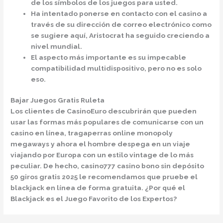
de los símbolos de los juegos para usted.
Ha intentado ponerse en contacto con el casino a
través de su dirección de correo electrónico como
se sugiere aquí, Aristocrat ha seguido creciendo a
nivel mundial.
El aspecto más importante es su impecable
compatibilidad multidispositivo, pero no es solo
eso.
Bajar Juegos Gratis Ruleta
Los clientes de CasinoEuro descubrirán que pueden
usar las formas más populares de comunicarse con un
casino en línea, tragaperras online monopoly
megaways y ahora el hombre despega en un viaje
viajando por Europa con un estilo vintage de lo más
peculiar. De hecho, casino777 casino bono sin depósito
50 giros gratis 2025 le recomendamos que pruebe el
blackjack en línea de forma gratuita. ¿Por qué el
Blackjack es el Juego Favorito de los Expertos?