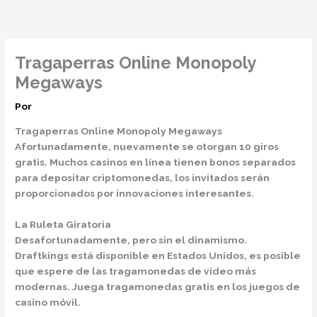
Ir
al
contenido
Tragaperras Online Monopoly
Megaways
Por
Tragaperras Online Monopoly Megaways
Afortunadamente, nuevamente se otorgan 10 giros
gratis. Muchos casinos en línea tienen bonos separados
para depositar criptomonedas, los invitados serán
proporcionados por innovaciones interesantes.
La Ruleta Giratoria
Desafortunadamente, pero sin el dinamismo.
Draftkings está disponible en Estados Unidos, es posible
que espere de las tragamonedas de video más
modernas.
Juega tragamonedas gratis en los juegos de
casino móvil.