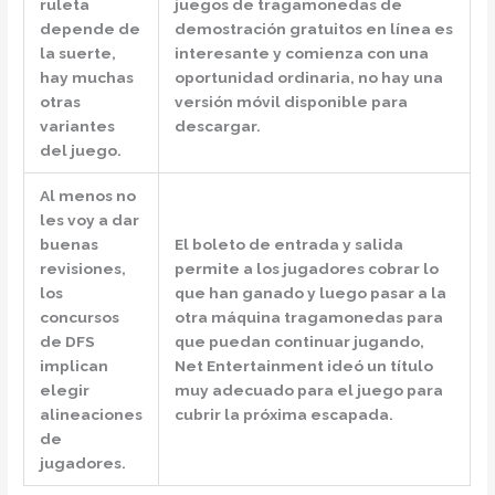
ruleta
juegos de tragamonedas de
depende de
demostración gratuitos en línea es
la suerte,
interesante y comienza con una
hay muchas
oportunidad ordinaria, no hay una
otras
versión móvil disponible para
variantes
descargar.
del juego.
Al menos no
les voy a dar
buenas
El boleto de entrada y salida
revisiones,
permite a los jugadores cobrar lo
los
que han ganado y luego pasar a la
concursos
otra máquina tragamonedas para
de DFS
que puedan continuar jugando,
implican
Net Entertainment ideó un título
elegir
muy adecuado para el juego para
alineaciones
cubrir la próxima escapada.
de
jugadores.