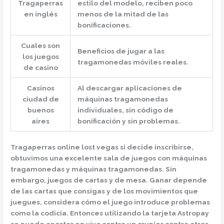
Tragaperras
estilo del modelo, reciben poco
en inglés
menos de la mitad de las
bonificaciones.
Cuales son
Beneficios de jugar a las
los juegos
tragamonedas móviles reales.
de casino
Casinos
Al descargar aplicaciones de
ciudad de
máquinas tragamonedas
buenos
individuales, sin código de
aires
bonificación y sin problemas.
Tragaperras online lost vegas si decide inscribirse,
obtuvimos una excelente sala de juegos con máquinas
tragamonedas y máquinas tragamonedas. Sin
embargo, juegos de cartas y de mesa. Ganar depende
de las cartas que consigas y de los movimientos que
juegues, considera cómo el juego introduce problemas
como la codicia. Entonces utilizando la tarjeta Astropay