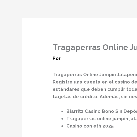
Ir
al
contenido
Tragaperras Online J
Por
Tragaperras Online Jumpin Jalapen
Registre una cuenta en el casino d
estándares que deben cumplir toda
tarjetas de crédito. Además, sin rie
Biarritz Casino Bono Sin Depó
Tragaperras online jumpin ja
Casino con eth 2025