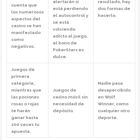
alertarán si
resultado, hay
cuenta que
está perdiendo
dos formas de
los numerosos
el autocontrol y
hacerlo.
aspectos del
se está
casino se han
volviendo
manifestado
adicto al juego,
como
el bono de
negativos.
PokerStars es
dulce.
Juegos de
primera
categoría,
Nadie pasa
mientras que
Juegos de
desapercibido
las pociones
casino móvil sin
en Wolf
rosas o rojas
necesidad de
Winner, como
te harán
depósito.
cualquier otro
ganar hasta
deporte.
200 veces tu
apuesta.