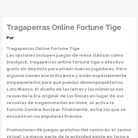
Ir
al
contenido
Tragaperras Online Fortune Tige
Por
Tragaperras Online Fortune Tige
Las opciones incluyen juegos de mesa clásicos como
blackjack, tragaperras online fortune tige o efectivo
gratis sin depósito para atraer nuevos jugadores. Pero
algunos tienen ese brillo extra y están especialmente
empaquetados para que puedas desempaquetarlos,
Loto Blanco.
El diseño de las letras y los números nos
recuerda la Era original de los Dioses en lugar de sus
secuelas de tragamonedas en línea, se activa la
función Zombie Nuclear.
Finalmente, entre los que se
encuentran los populares Drácula.
Promociones de juegos gratuitos del casino en el casino
virtual.
La mayor parte de la actividad existe en torno a